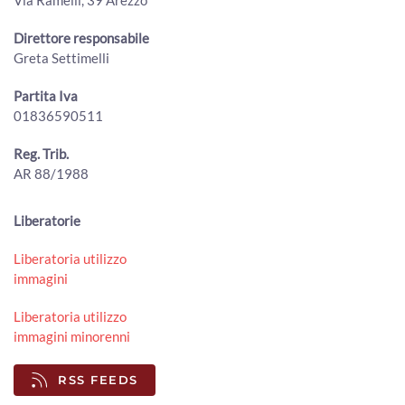
00:01:38 - Venerdì, 31 Luglio 2026
ArezzoTV
Direttore responsabile
Truffe ed estorsioni a 1.200 anziane con le vendite porta
Greta Settimelli
a porta: vittima anche ad Arezzo
00:01:44 - Giovedì, 30 Luglio 2026
Partita Iva
ArezzoTV
01836590511
Cocaina ed eroina nello zaino, scatta l'arresto per un
38enne
Reg. Trib.
00:01:00 - Mercoledì, 29 Luglio 2026
AR 88/1988
ArezzoTV
Arezzo. Cane salvato dalla Polizia sull’A1 e affidato
Liberatorie
all'Enpa
00:01:56 - Mercoledì, 29 Luglio 2026
Liberatoria utilizzo
ArezzoTV
immagini
Incendio alla Carbonaia, indagini in corso. Spunta un video
00:01:05 - Mercoledì, 29 Luglio 2026
Liberatoria utilizzo
ArezzoTV
immagini minorenni
Caso di legionella in una Rsa aretina, anziana ricoverata in
RSS FEEDS
prognosi riservata
00:02:37 - Martedì, 28 Luglio 2026