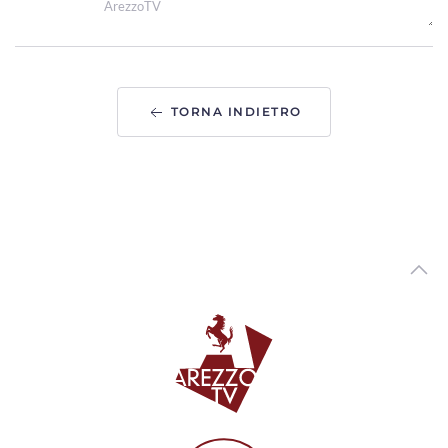
ArezzoTV
Una fiaccolata e un cippo per ricordare Gianni, Giulia e
Franco, le vittime della A1
00:02:10 - Mercoledì, 05 Agosto 2026
ArezzoTV
TORNA INDIETRO
Uccise la figlia di 4 anni, ancora ricerche in corso. La foto
dello scomparso
00:02:08 - Mercoledì, 05 Agosto 2026
ArezzoTV
Pedopornografia, ai domiciliari il 57enne aretino. Giovedì
esame su dispositivi informatici
00:01:31 - Martedì, 04 Agosto 2026
ArezzoTV
Proseguono le ricerche del 45enne che nel 2020 uccise la
figlia di 4 anni e ferì il figlio
00:01:13 - Martedì, 04 Agosto 2026
ArezzoTV
Nascondeva dosi di cocaina lungo le strade al confine tra
Toscana e Umbria: arrestato
00:01:10 - Martedì, 04 Agosto 2026