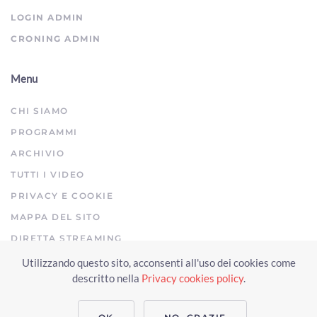
ArezzoTV
LOGIN ADMIN
CRONING ADMIN
Menu
CHI SIAMO
PROGRAMMI
ARCHIVIO
TUTTI I VIDEO
PRIVACY E COOKIE
MAPPA DEL SITO
DIRETTA STREAMING
Utilizzando questo sito, acconsenti all'uso dei cookies come
Copyright © 2023 Arezzo TV. Tutti i diritti riservati.
descritto nella
Privacy cookies policy
.
Realizzato da Click & Fly Arezzo 2023
Soluzioni web video fotografia
drone
applicativo video yutub 2023 by clickandfly