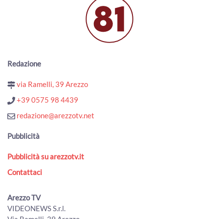
ArezzoTV
Fugge da una struttura: ricerche in corso nell'Aretino. Era
stato condannato omicidio della figlia
00:01:15 - Lunedì, 03 Agosto 2026
ArezzoTV
Redazione
Il neo Prefetto di Arezzo Fabrizio Stelo: "a disposizione del
territorio aretino"
via Ramelli, 39 Arezzo
00:03:45 - Lunedì, 03 Agosto 2026
ArezzoTV
+39 0575 98 4439
Si rifugia in un bar per sfuggire al compagno violento:
redazione@arezzotv.net
arrestato
00:01:10 - Lunedì, 03 Agosto 2026
Pubblicità
ArezzoTV
Pubblicità su arezzotv.it
Esodo estivo, weekend da bollino nero. Torna il Piano
Operativo Maxi Emergenze del 118
Contattaci
00:02:49 - Sabato, 01 Agosto 2026
ArezzoTV
Arezzo TV
Quindicenne fa arrestare i “finti Carabinieri” che avevano
VIDEONEWS S.r.l.
truffato il nonno
Via Ramelli, 39 Arezzo