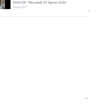
00:02:08 - Mercoledì, 05 Agosto 2026
ArezzoTV
Pedopornografia, ai domiciliari il 57enne aretino. Giovedì
esame su dispositivi informatici
00:01:31 - Martedì, 04 Agosto 2026
ArezzoTV
Proseguono le ricerche del 45enne che nel 2020 uccise
la figlia di 4 anni e ferì il figlio
00:01:13 - Martedì, 04 Agosto 2026
ArezzoTV
Nascondeva dosi di cocaina lungo le strade al confine tra
Toscana e Umbria: arrestato
00:01:10 - Martedì, 04 Agosto 2026
ArezzoTV
Fugge da una struttura: ricerche in corso nell'Aretino.
Era stato condannato omicidio della figlia
00:01:15 - Lunedì, 03 Agosto 2026
ArezzoTV
Il neo Prefetto di Arezzo Fabrizio Stelo: "a disposizione
del territorio aretino"