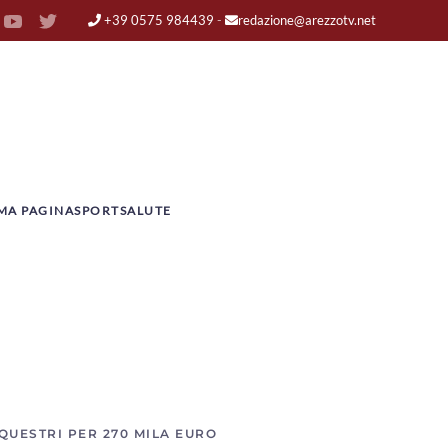
+39 0575 984439
-
redazione@arezzotv.net
MA PAGINA
SPORT
SALUTE
QUESTRI PER 270 MILA EURO