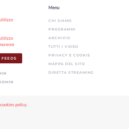
00:03:45 - Lunedì, 03 Agosto 2026
Menu
ArezzoTV
utilizzo
Si rifugia in un bar per sfuggire al compagno violento:
CHI SIAMO
arrestato
PROGRAMMI
00:01:10 - Lunedì, 03 Agosto 2026
ArezzoTV
utilizzo
ARCHIVIO
norenni
Esodo estivo, weekend da bollino nero. Torna il Piano
TUTTI I VIDEO
Operativo Maxi Emergenze del 118
PRIVACY E COOKIE
00:02:49 - Sabato, 01 Agosto 2026
 FEEDS
ArezzoTV
MAPPA DEL SITO
Quindicenne fa arrestare i “finti Carabinieri” che
DIRETTA STREAMING
MIN
avevano truffato il nonno
ADMIN
00:01:38 - Venerdì, 31 Luglio 2026
ArezzoTV
Truffe ed estorsioni a 1.200 anziane con le vendite porta
a porta: vittima anche ad Arezzo
cookies policy
.
e
00:01:44 - Giovedì, 30 Luglio 2026
ArezzoTV
Cocaina ed eroina nello zaino, scatta l'arresto per un