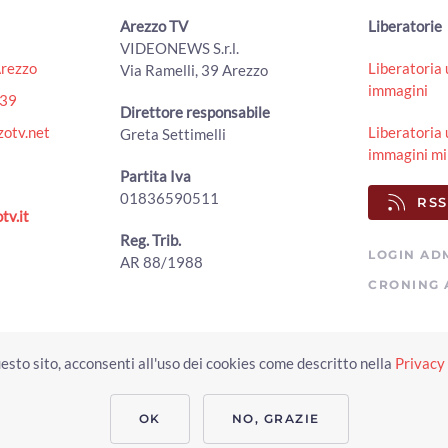
Arezzo TV
Liberatorie
VIDEONEWS S.r.l.
Arezzo
Liberatoria 
Via Ramelli, 39 Arezzo
immagini
439
Direttore responsabile
otv.net
Liberatoria 
Greta Settimelli
immagini mi
Partita Iva
01836590511
RSS
tv.it
Reg. Trib.
LOGIN AD
AR 88/1988
CRONING 
Copyright © 2023 Arezzo TV. Tutti i diritti riservati.
esto sito, acconsenti all'uso dei cookies come descritto nella
Privacy 
Realizzato da Click & Fly Arezzo 2023
Soluzioni web video fotografia dron
applicativo video yutub 2023 by clickandfly
OK
NO, GRAZIE