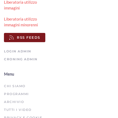
Liberatoria utilizzo
Scuola di San Leo chiusa e collegamento con Indicatore,
immagini
Con Arezzo chiede risposte
00:01:21 - Mercoledì, 29 Luglio 2026
Liberatoria utilizzo
ArezzoTV
immagini minorenni
ll Mumec si conferma “Museo di Rilevanza Regionale”
00:01:31 - Martedì, 28 Luglio 2026
RSS FEEDS
ArezzoTV
LOGIN ADMIN
CRONING ADMIN
Menu
CHI SIAMO
PROGRAMMI
ARCHIVIO
TUTTI I VIDEO
PRIVACY E COOKIE