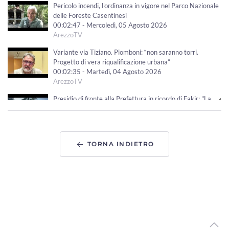
Pericolo incendi, l'ordinanza in vigore nel Parco Nazionale
delle Foreste Casentinesi
00:02:47 - Mercoledì, 05 Agosto 2026
ArezzoTV
Variante via Tiziano. Piomboni: “non saranno torri.
Progetto di vera riqualificazione urbana”
00:02:35 - Martedì, 04 Agosto 2026
ArezzoTV
Presidio di fronte alla Prefettura in ricordo di Fakir: "La
fragilità non si arresta"
00:01:00 - Martedì, 04 Agosto 2026
ArezzoTV
TORNA INDIETRO
Foiano della Chiana, inaugurato il Fosso Salciaia per la
Sicurezza del Territorio
00:01:55 - Martedì, 04 Agosto 2026
ArezzoTV
Caldo record in Toscana: Lamma: "luglio è stato il più
caldo degli ultimi secoli"
00:03:27 - Martedì, 04 Agosto 2026
ArezzoTV