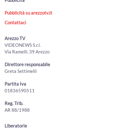
La Regione Toscana approva il Piano faunistico venatorio
Pubblicità su arezzotv.it
00:02:06 - Venerdì, 31 Luglio 2026
ArezzoTV
Contattaci
Ventilatori per il carcere di Arezzo: la donazione dei
giovani avvocati ai detenuti contro il caldo
Arezzo TV
00:02:03 - Venerdì, 31 Luglio 2026
VIDEONEWS S.r.l.
ArezzoTV
Via Ramelli, 39 Arezzo
"Prezzi troppo bassi, gli agricoltori aretini sono allo
stremo": l'allarme lanciato da Cia Arezzo
Direttore responsabile
00:02:15 - Giovedì, 30 Luglio 2026
Greta Settimelli
ArezzoTV
Partita Iva
50 milioni di tasse non riscosse, il comune di Arezzo punta
01836590511
al recupero
00:01:50 - Giovedì, 30 Luglio 2026
ArezzoTV
Reg. Trib.
AR 88/1988
Ex mercato ortofrutticolo, passerella Rigutino e Cpia: le
interrogazioni in consiglio comunale
00:03:39 - Giovedì, 30 Luglio 2026
Liberatorie
ArezzoTV