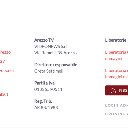
Arezzo TV
Liberatorie
VIDEONEWS S.r.l.
Arezzo
Liberatoria 
Via Ramelli, 39 Arezzo
immagini
439
Direttore responsabile
otv.net
Liberatoria 
Greta Settimelli
immagini mi
Partita Iva
01836590511
RSS
tv.it
Reg. Trib.
LOGIN AD
AR 88/1988
CRONING 