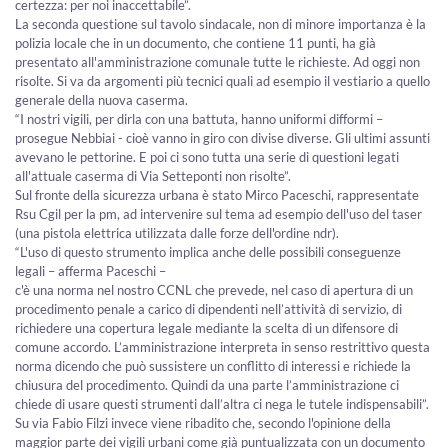
certezza: per noi inaccettabile”.
La seconda questione sul tavolo sindacale, non di minore importanza è la
polizia locale che in un documento, che contiene 11 punti, ha già
presentato all'amministrazione comunale tutte le richieste. Ad oggi non
risolte. Si va da argomenti più tecnici quali ad esempio il vestiario a quello
generale della nuova caserma.
“I nostri vigili, per dirla con una battuta, hanno uniformi difformi –
prosegue Nebbiai - cioè vanno in giro con divise diverse. Gli ultimi assunti
avevano le pettorine. E poi ci sono tutta una serie di questioni legati
all'attuale caserma di Via Setteponti non risolte”.
Sul fronte della sicurezza urbana è stato Mirco Paceschi, rappresentate
Rsu Cgil per la pm, ad intervenire sul tema ad esempio dell'uso del taser
(una pistola elettrica utilizzata dalle forze dell'ordine ndr).
“L'uso di questo strumento implica anche delle possibili conseguenze
legali – afferma Paceschi –
c'è una norma nel nostro CCNL che prevede, nel caso di apertura di un
procedimento penale a carico di dipendenti nell’attività di servizio, di
richiedere una copertura legale mediante la scelta di un difensore di
comune accordo. L’amministrazione interpreta in senso restrittivo questa
norma dicendo che può sussistere un conflitto di interessi e richiede la
chiusura del procedimento. Quindi da una parte l’amministrazione ci
chiede di usare questi strumenti dall’altra ci nega le tutele indispensabili”.
Su via Fabio Filzi invece viene ribadito che, secondo l'opinione della
maggior parte dei vigili urbani come già puntualizzata con un documento