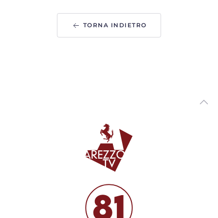
00:02:47 - Mercoledì, 05 Agosto 2026
ArezzoTV
TORNA INDIETRO
Variante via Tiziano. Piomboni: “non saranno torri.
Progetto di vera riqualificazione urbana”
00:02:35 - Martedì, 04 Agosto 2026
ArezzoTV
Presidio di fronte alla Prefettura in ricordo di Fakir: "La
fragilità non si arresta"
00:01:00 - Martedì, 04 Agosto 2026
ArezzoTV
Foiano della Chiana, inaugurato il Fosso Salciaia per la
Sicurezza del Territorio
00:01:55 - Martedì, 04 Agosto 2026
ArezzoTV
Caldo record in Toscana: Lamma: "luglio è stato il più
caldo degli ultimi secoli"
00:03:27 - Martedì, 04 Agosto 2026
ArezzoTV
Sangue, l'appello di Avis e Giani: “Anche d'estate donare è
un gesto che salva la vita”