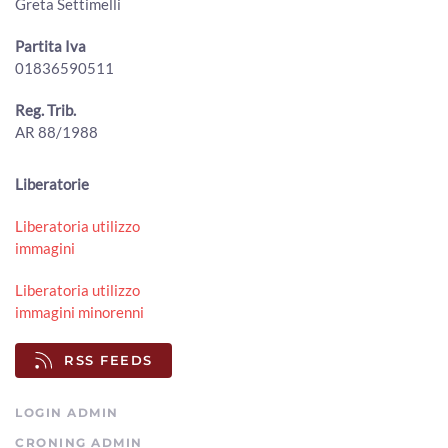
Greta Settimelli
ArezzoTV
Partita Iva
Ventilatori per il carcere di Arezzo: la donazione dei
01836590511
giovani avvocati ai detenuti contro il caldo
00:02:03 - Venerdì, 31 Luglio 2026
ArezzoTV
Reg. Trib.
AR 88/1988
"Prezzi troppo bassi, gli agricoltori aretini sono allo
stremo": l'allarme lanciato da Cia Arezzo
00:02:15 - Giovedì, 30 Luglio 2026
Liberatorie
ArezzoTV
Liberatoria utilizzo
50 milioni di tasse non riscosse, il comune di Arezzo punta
immagini
al recupero
00:01:50 - Giovedì, 30 Luglio 2026
Liberatoria utilizzo
ArezzoTV
immagini minorenni
Ex mercato ortofrutticolo, passerella Rigutino e Cpia: le
interrogazioni in consiglio comunale
RSS FEEDS
00:03:39 - Giovedì, 30 Luglio 2026
ArezzoTV
LOGIN ADMIN
CRONING ADMIN