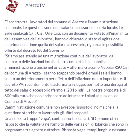
ArezzoTV
E' scontro tra i lavoratori del comune di Arezzo e l'amministrazione
comunale. Le questioni sono due: salario accessorio e polizia locale. Le
sigle sindacali Cgil, Cisl, Uil e Csa, con un documento votato all'unanimità
dall'assemblea dei lavoratori, hanno dichiarato lo stato di agitazione.
La prima questione quella del salario accessorio, riguarda le possibilità
offerte dal decreto PA del Governo.
“Stiamo assistendo ad una migrazione continua dei lavoratori dal
comparto delle funzioni locali ad altri comparti della pubblica
amministrazione o anche nel privato – afferma Giacomo Nebbiai RSU Cgil
del comune di Arezzo - stanno scappando perché ormai i salari hanno
subito un deterioramento per effetto dell’inflazione molto importante. Il
decreto PA, recentemente trasformato in legge, permette una deroga al
tetto del salario accessorio (fermo al 2016 ndr). La nostra proposta è di
800mila euro che non andrebbero ad intaccare i piani assunzioni del
Comune di Arezzo”.
L'amministrazione comunale non avrebbe risposto di no ma che alla
questione starebbero lavorando gli uffici preposti.
Una risposta troppo “vaga”, continuano i sindacati, “il Comune ci ha
risposto che la valuterà nell’ambito delle variazioni di bilancio che sono in
programma tra agosto e ottobre. Risposta vaga, tempi lunghi e nessuna