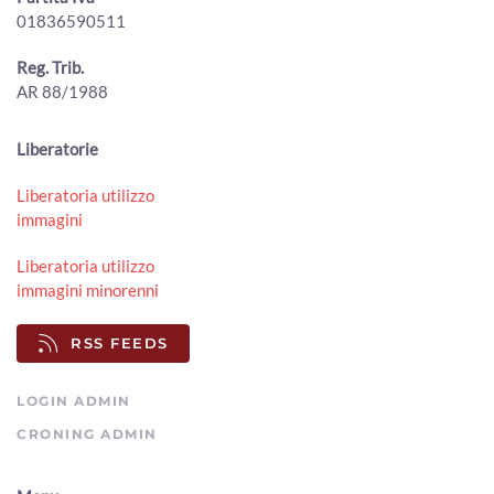
01836590511
Conclusi i lavori di manutenzione sul torrente Staggia,
movimentati circa 300 mc di sedimenti
00:01:32 - Sabato, 01 Agosto 2026
Reg. Trib.
ArezzoTV
AR 88/1988
Torri in via Tiziano, l'amministrazione va avanti. Il
Comitato: “Un errore”
Liberatorie
00:02:18 - Sabato, 01 Agosto 2026
ArezzoTV
Liberatoria utilizzo
immagini
Lucacci (Fdi): "giornalisti danno notizie false e infondate".
La lettera dell'Odg "inaccettabile"
00:01:50 - Venerdì, 31 Luglio 2026
Liberatoria utilizzo
ArezzoTV
immagini minorenni
La Regione Toscana approva il Piano faunistico venatorio
RSS FEEDS
00:02:06 - Venerdì, 31 Luglio 2026
ArezzoTV
LOGIN ADMIN
CRONING ADMIN