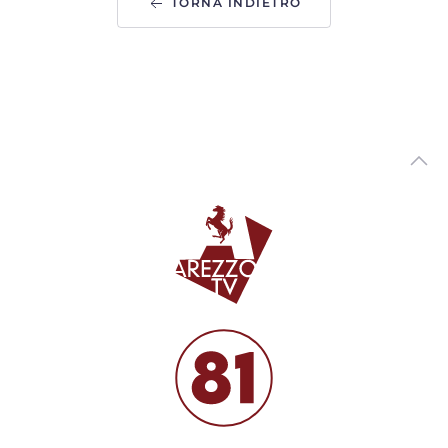
TORNA INDIETRO
Arezzo si prepara a festeggiare San Donato, Comanducci:
“novita' per i fuochi”
00:03:33 - Mercoledì, 05 Agosto 2026
ArezzoTV
Asilo nido “Ambarabà” di Soci, a settembre la riapertura
00:02:20 - Mercoledì, 05 Agosto 2026
ArezzoTV
Tragedia in A1, l'assessore Boni: “Regione impegnata sul
fronte sicurezza"
00:02:06 - Mercoledì, 05 Agosto 2026
ArezzoTV
Pericolo incendi, l'ordinanza in vigore nel Parco Nazionale
delle Foreste Casentinesi
00:02:47 - Mercoledì, 05 Agosto 2026
ArezzoTV
Variante via Tiziano. Piomboni: “non saranno torri.
Progetto di vera riqualificazione urbana”
00:02:35 - Martedì, 04 Agosto 2026
ArezzoTV