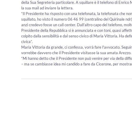
della Sua Segreteria particolare. A squillare è il telefono di Enrico
la sua mail ad inviare la lettera.
“Il Presidente ha risposto con una telefonata, la telefonata che non 
squillato, ho visto il numero 06 46 99 (centralino del Quirinale nd
anzi credevo fosse un call center. Dall'altro capo del telefono, mo
Presidente della Repubblica si è annunciata e con toni, quasi affettu
colpito dalla sensibilità e dal senso civico di Maria Vittoria. Ha def
civica”.
Maria Vittoria da grande, ci confessa, vorrà fare l'avvocato. Segu
vorrebbe davvero che il Presidente visitasse la sua amata Arezzo.
“Mi hanno detto che il Presidente non può venire per via della diffi
– ma se cambiasse idea mi candido a fare da Cicerone, per mostrargl