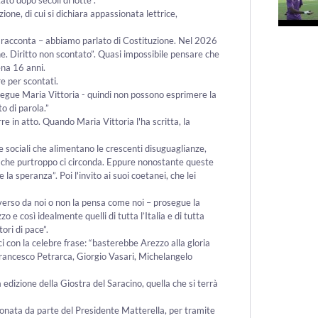
ione, di cui si dichiara appassionata lettrice,
i racconta – abbiamo parlato di Costituzione. Nel 2026
ne. Diritto non scontato”. Quasi impossibile pensare che
ena 16 anni.
e per scontati.
rosegue Maria Vittoria - quindi non possono esprimere la
o di parola.”
re in atto. Quando Maria Vittoria l'ha scritta, la
 sociali che alimentano le crescenti disuguaglianze,
io che purtroppo ci circonda. Eppure nonostante queste
 speranza”. Poi l'invito ai suoi coetanei, che lei
iverso da noi o non la pensa come noi – prosegue la
o e così idealmente quelli di tutta l’Italia e di tutta
ri di pace”.
i con la celebre frase: “basterebbe Arezzo alla gloria
a: Francesco Petrarca, Giorgio Vasari, Michelangelo
edizione della Giostra del Saracino, quella che si terrà
efonata da parte del Presidente Matterella, per tramite