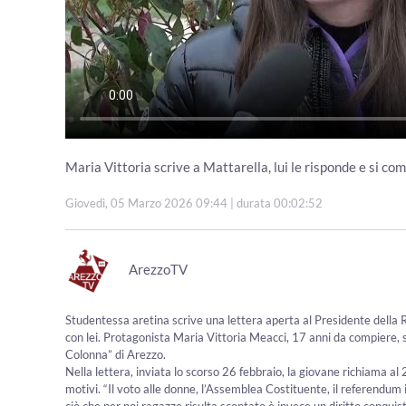
Maria Vittoria scrive a Mattarella, lui le risponde e si c
Giovedì, 05 Marzo 2026 09:44
| durata 00:02:52
ArezzoTV
Studentessa aretina scrive una lettera aperta al Presidente della 
con lei. Protagonista Maria Vittoria Meacci, 17 anni da compiere, s
Colonna” di Arezzo.
Nella lettera, inviata lo scorso 26 febbraio, la giovane richiama al 20
motivi. “Il voto alle donne, l’Assemblea Costituente, il referendum 
ciò che per noi ragazze risulta scontato è invece un diritto conquist