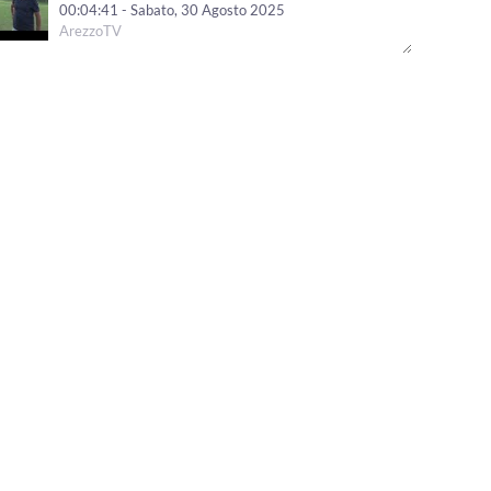
00:04:41 - Sabato, 30 Agosto 2025
ArezzoTV
La storia di Marco Baragli, tra musica e religione
00:02:56 - Giovedì, 07 Agosto 2025
ArezzoTV
Davide e Alexandra, una coppia nella vita, nel lavoro e
sulle 4 ruote
00:03:33 - Giovedì, 13 Febbraio 2025
ArezzoTV
Giorno del Ricordo. La testimonianza di Renata Budicin,
cresciuta nel campo profughi di Laterina
00:04:14 - Sabato, 08 Febbraio 2025
ArezzoTV
E' aretino il meccanico da record: a 97 anni è il più
anziano del mondo
00:03:50 - Lunedì, 20 Gennaio 2025
ArezzoTV
Storie di Vita - Francesco e Monica abbracciano il loro
Simone. Un bimbo adottato dalla Cina