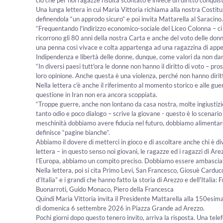
Una lunga lettera in cui Maria Vittoria richiama alla nostra Costituz
definendola “un approdo sicuro” e poi invita Mattarella al Saracino.
“Frequentando l'indirizzo economico-sociale del Liceo Colonna – c
ricorrono gli 80 anni della nostra Carta e anche del voto delle don
una penna così vivace e colta appartenga ad una ragazzina di app
Indipendenza e libertà delle donne, dunque, come valori da non dar
“In diversi paesi tutt'ora le donne non hanno il diritto di voto – p
loro opinione. Anche questa è una violenza, perché non hanno diritt
Nella lettera c'è anche il riferimento al momento storico e alle guer
questione in Iran non era ancora scoppiata.
“Troppe guerre, anche non lontano da casa nostra, molte ingiustizie
tanto odio e poco dialogo – scrive la giovane - questo è lo scenar
meschinità dobbiamo avere fiducia nel futuro, dobbiamo alimentare la
definisce “pagine bianche”.
Abbiamo il dovere di metterci in gioco e di ascoltare anche chi è d
lettera – in questo senso noi giovani, le ragazze ed i ragazzi di Arezz
l’Europa, abbiamo un compito preciso. Dobbiamo essere ambasciato
Nella lettera, poi si cita Primo Levi, San Francesco, Giosuè Carducc
d’Italia” e i grandi che hanno fatto la storia di Arezzo e dell'Itali
Buonarroti, Guido Monaco, Piero della Francesca
Quindi Maria Vittoria invita il Presidente Mattarella alla 150esima 
di domenica 6 settembre 2026 in Piazza Grande ad Arezzo.
Pochi giorni dopo questo tenero invito, arriva la risposta. Una tel