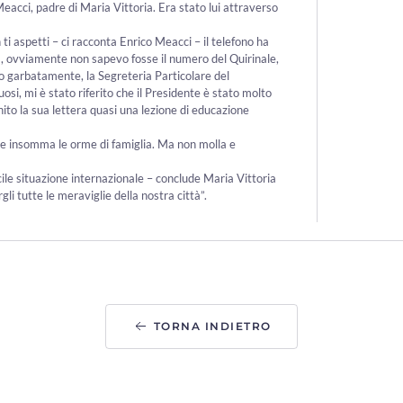
 Meacci, padre di Maria Vittoria. Era stato lui attraverso
ti aspetti – ci racconta Enrico Meacci – il telefono ha
r), ovviamente non sapevo fosse il numero del Quirinale,
lto garbatamente, la Segreteria Particolare del
osi, mi è stato riferito che il Presidente è stato molto
inito la sua lettera quasi una lezione di educazione
ire insomma le orme di famiglia. Ma non molla e
cile situazione internazionale – conclude Maria Vittoria
i tutte le meraviglie della nostra città”.
TORNA INDIETRO