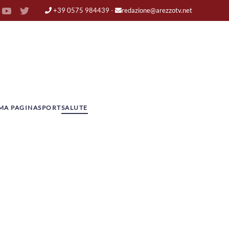
+39 0575 984439
-
redazione@arezzotv.net
MA PAGINA
SPORT
SALUTE