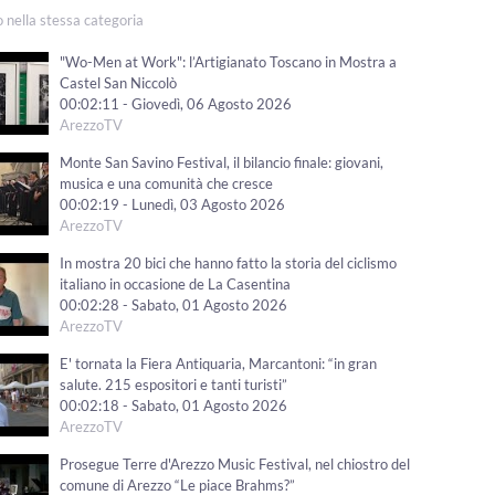
o nella stessa categoria
"Wo-Men at Work": l’Artigianato Toscano in Mostra a
Castel San Niccolò
00:02:11 - Giovedì, 06 Agosto 2026
ArezzoTV
Monte San Savino Festival, il bilancio finale: giovani,
musica e una comunità che cresce
00:02:19 - Lunedì, 03 Agosto 2026
ArezzoTV
In mostra 20 bici che hanno fatto la storia del ciclismo
italiano in occasione de La Casentina
00:02:28 - Sabato, 01 Agosto 2026
ArezzoTV
E' tornata la Fiera Antiquaria, Marcantoni: “in gran
salute. 215 espositori e tanti turisti”
00:02:18 - Sabato, 01 Agosto 2026
ArezzoTV
Prosegue Terre d'Arezzo Music Festival, nel chiostro del
comune di Arezzo “Le piace Brahms?”