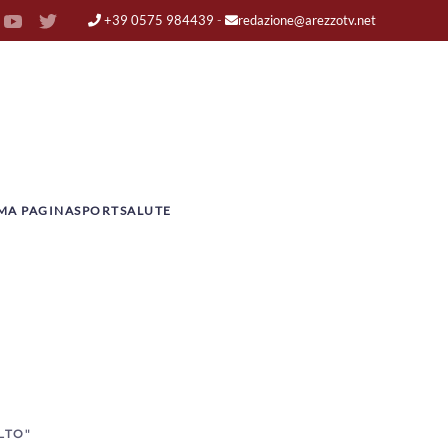
+39 0575 984439
-
redazione@arezzotv.net
MA PAGINA
SPORT
SALUTE
LTO"