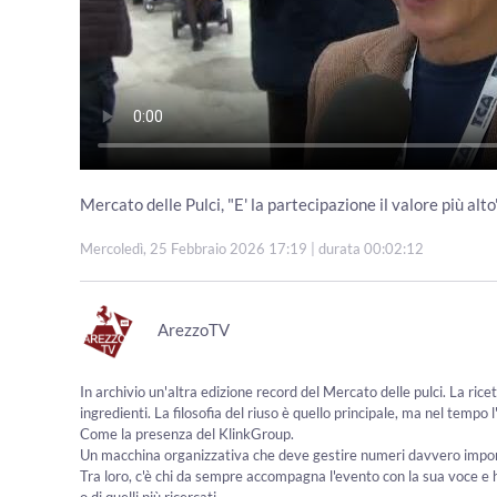
Mercato delle Pulci, "E' la partecipazione il valore più alto
Mercoledì, 25 Febbraio 2026 17:19
| durata 00:02:12
ArezzoTV
In archivio un'altra edizione record del Mercato delle pulci. La ricet
ingredienti. La filosofia del riuso è quello principale, ma nel tempo
Come la presenza del KlinkGroup.
Un macchina organizzativa che deve gestire numeri davvero impor
Tra loro, c'è chi da sempre accompagna l'evento con la sua voce e ha
o di quelli più ricercati.