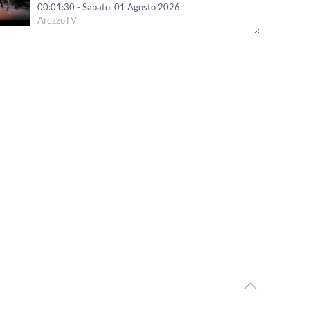
00:01:30 - Sabato, 01 Agosto 2026
ArezzoTV
"Le Mirage History" infiamma Monte San Savino,
successo per i 40 anni dello storico locale
00:01:41 - Venerdì, 31 Luglio 2026
ArezzoTV
Arezzo Città del Natale, ufficializzate le date: si parte il
14 novembre
00:01:12 - Venerdì, 31 Luglio 2026
ArezzoTV
Monte San Savino Festival entra nell'ultima settimana
00:02:08 - Martedì, 28 Luglio 2026
ArezzoTV
Opera Seme Festival, la serata conclusiva al Teatro
Petrarca con“Jazz on Broadway”
00:01:42 - Lunedì, 27 Luglio 2026
ArezzoTV
L'abito di Anita Garibaldi arriva in mostra ad Arezzo
00:04:29 - Venerdì, 24 Luglio 2026