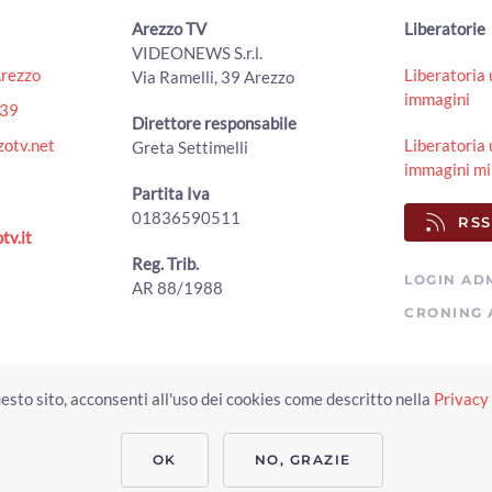
Arezzo TV
Liberatorie
VIDEONEWS S.r.l.
Arezzo
Liberatoria 
Via Ramelli, 39 Arezzo
immagini
439
Direttore responsabile
otv.net
Liberatoria 
Greta Settimelli
immagini mi
Partita Iva
01836590511
RSS
tv.it
Reg. Trib.
LOGIN AD
AR 88/1988
CRONING 
Copyright © 2023 Arezzo TV. Tutti i diritti riservati.
esto sito, acconsenti all'uso dei cookies come descritto nella
Privacy 
Realizzato da Click & Fly Arezzo 2023
Soluzioni web video fotografia dron
applicativo video yutub 2023 by clickandfly
OK
NO, GRAZIE