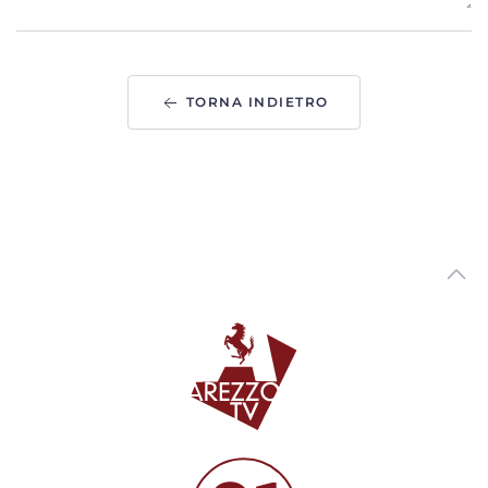
E' tornata la Fiera Antiquaria, Marcantoni: “in gran salute.
215 espositori e tanti turisti”
00:02:18 - Sabato, 01 Agosto 2026
ArezzoTV
TORNA INDIETRO
Prosegue Terre d'Arezzo Music Festival, nel chiostro del
comune di Arezzo “Le piace Brahms?”
00:01:30 - Sabato, 01 Agosto 2026
ArezzoTV
"Le Mirage History" infiamma Monte San Savino,
successo per i 40 anni dello storico locale
00:01:41 - Venerdì, 31 Luglio 2026
ArezzoTV
Arezzo Città del Natale, ufficializzate le date: si parte il
14 novembre
00:01:12 - Venerdì, 31 Luglio 2026
ArezzoTV
Monte San Savino Festival entra nell'ultima settimana
00:02:08 - Martedì, 28 Luglio 2026
ArezzoTV