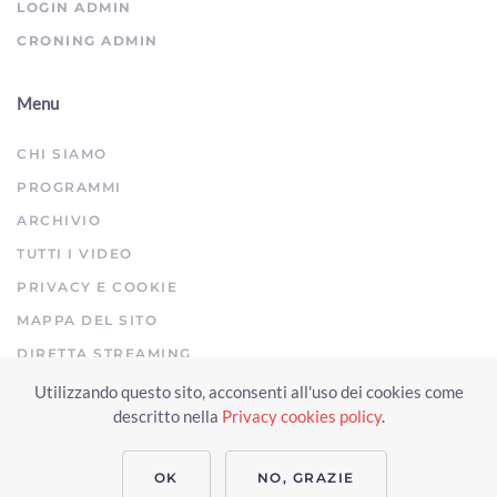
LOGIN ADMIN
CRONING ADMIN
Menu
CHI SIAMO
PROGRAMMI
ARCHIVIO
TUTTI I VIDEO
PRIVACY E COOKIE
MAPPA DEL SITO
DIRETTA STREAMING
Utilizzando questo sito, acconsenti all'uso dei cookies come
Copyright © 2023 Arezzo TV. Tutti i diritti riservati.
descritto nella
Privacy cookies policy
.
Realizzato da Click & Fly Arezzo 2023
Soluzioni web video fotografia
drone
applicativo video yutub 2023 by clickandfly
OK
NO, GRAZIE