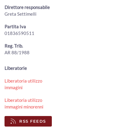
00:01:46 - Martedì, 21 Luglio 2026
Direttore responsabile
ArezzoTV
Greta Settimelli
“Arezzo Città delle Bandiere”: inaugurato il nuovo
percorso espositivo permanente
Partita Iva
00:02:58 - Martedì, 21 Luglio 2026
01836590511
ArezzoTV
Naturalmente Pianoforte, l'alba a Romena con Gloria
Reg. Trib.
Campaner e Paolo Ruffini
AR 88/1988
00:03:31 - Lunedì, 20 Luglio 2026
ArezzoTV
Liberatorie
MenGo Music Fest, I Cani chiudono l’edizione 2026
00:01:25 - Lunedì, 20 Luglio 2026
Liberatoria utilizzo
ArezzoTV
immagini
Foiano della Chiana, oltre 5.000 presenze per la Festa
Liberatoria utilizzo
della Birra 2026
immagini minorenni
00:01:07 - Lunedì, 20 Luglio 2026
ArezzoTV
RSS FEEDS