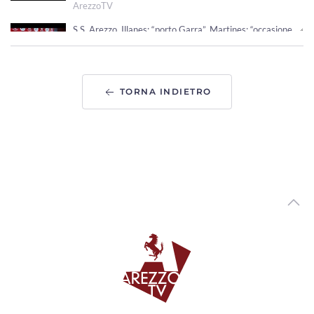
ArezzoTV
S.S. Arezzo. Illanes: “porto Garra”. Martines: “occasione
importante”
00:03:30 - Giovedì, 16 Luglio 2026
ArezzoTV
TORNA INDIETRO
La storia di Raffaele Ciurnelli, dal Tennis Giotto a
Wimbledon con Sinner
00:04:09 - Giovedì, 16 Luglio 2026
ArezzoTV
Coltello tra i denti per la salvezza. Parla Bucchi
00:03:08 - Sabato, 11 Luglio 2026
ArezzoTV
La Sba rinuncia alla B, l'assessora Antonella Di Tommaso:
“fallimento per tutta la città"
00:01:39 - Venerdì, 10 Luglio 2026
ArezzoTV
Sport e salute Festival: due giorni all’insegna
dell’educazione, del benessere e della prevenzione
00:03:39 - Mercoledì, 24 Giugno 2026
ArezzoTV