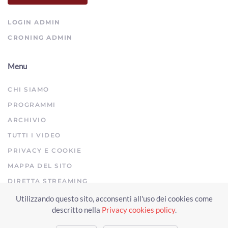
LOGIN ADMIN
CRONING ADMIN
Menu
CHI SIAMO
PROGRAMMI
ARCHIVIO
TUTTI I VIDEO
PRIVACY E COOKIE
MAPPA DEL SITO
DIRETTA STREAMING
Utilizzando questo sito, acconsenti all'uso dei cookies come
Copyright © 2023 Arezzo TV. Tutti i diritti riservati.
descritto nella
Privacy cookies policy
.
Realizzato da Click & Fly Arezzo 2023
Soluzioni web video fotografia
drone