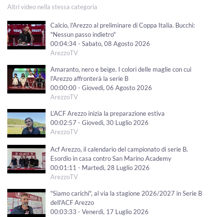
Altri video nella stessa categoria
Calcio, l'Arezzo al preliminare di Coppa Italia. Bucchi:
"Nessun passo indietro"
00:04:34 - Sabato, 08 Agosto 2026
ArezzoTV
Amaranto, nero e beige. I colori delle maglie con cui
l'Arezzo affronterà la serie B
00:00:00 - Giovedì, 06 Agosto 2026
ArezzoTV
L’ACF Arezzo inizia la preparazione estiva
00:02:57 - Giovedì, 30 Luglio 2026
ArezzoTV
Acf Arezzo, il calendario del campionato di serie B.
Esordio in casa contro San Marino Academy
00:01:11 - Martedì, 28 Luglio 2026
ArezzoTV
"Siamo carichi", al via la stagione 2026/2027 in Serie B
dell'ACF Arezzo
00:03:33 - Venerdì, 17 Luglio 2026