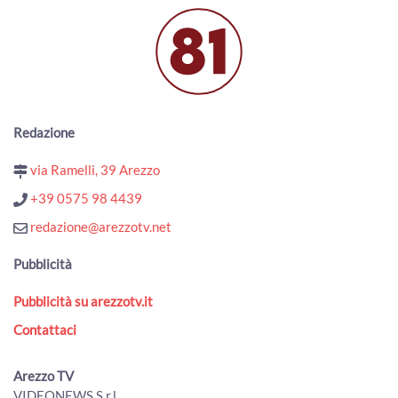
Nuovo stadio di Arezzo, il Centro Sport Chimera ricorre al
Tar. Nodo dei parcheggi
00:01:44 - Lunedì, 22 Giugno 2026
ArezzoTV
Sono aretine le campionesse italiane di cerchio aereo
under 18
Redazione
00:01:31 - Martedì, 09 Giugno 2026
ArezzoTV
via Ramelli, 39 Arezzo
La Scuola Basket Arezzo rischia la mancata iscrizione in B,
+39 0575 98 4439
Castelli: “amareggiato”
00:03:09 - Venerdì, 05 Giugno 2026
redazione@arezzotv.net
ArezzoTV
Pubblicità
Calcio, l'ottimismo del presidente Manzo per la prossima
stagione
Pubblicità su arezzotv.it
00:02:07 - Martedì, 02 Giugno 2026
ArezzoTV
Contattaci
Il keniano Brian Kibor Akotir vincitore della Scalata al
Castello numero 53
Arezzo TV
00:00:00 - Lunedì, 01 Giugno 2026
VIDEONEWS S.r.l.