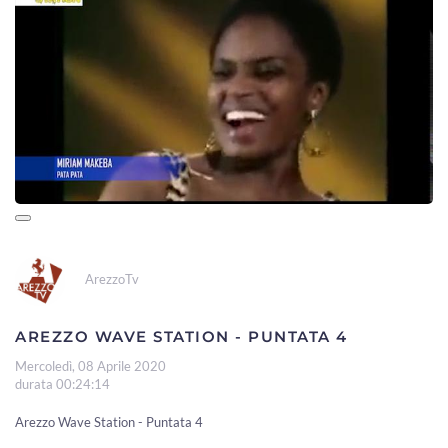
ArezzoTv
AREZZO WAVE STATION - PUNTATA 4
Mercoledì, 08 Aprile 2020
durata 00:24:14
Arezzo Wave Station - Puntata 4