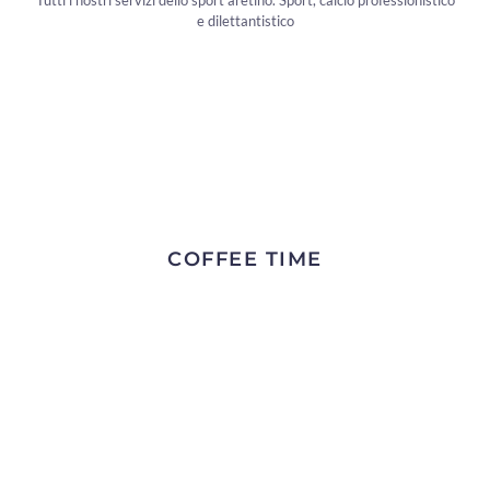
Tutti i nostri servizi dello sport aretino. Sport, calcio professionistico
e dilettantistico
COFFEE TIME