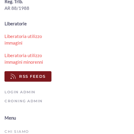
Reg. Trib.
00:09:28 - Martedì, 24 Maggio 2022
AR 88/1988
ArezzoTv
Bobo 7
Liberatorie
00:08:23 - Venerdì, 20 Maggio 2022
ArezzoTv
Liberatoria utilizzo
immagini
Liberatoria utilizzo
immagini minorenni
RSS FEEDS
LOGIN ADMIN
CRONING ADMIN
Menu
CHI SIAMO