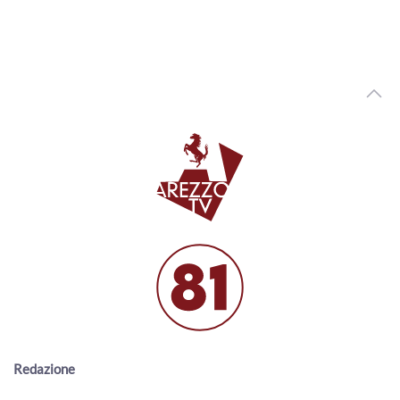
"Bobo 7"
00:05:28 - Venerdì, 18 Novembre 2022
ArezzoTv
Bobo7 16 novembre
00:06:09 - Mercoledì, 16 Novembre 2022
ArezzoTv
Battifolle, molti residenti lamentano una cronica
mancanza di attenzione e manutenzione
00:12:14 - Giovedì, 06 Ottobre 2022
ArezzoTv
Matteo Camaiani Verdelli, il titolare del tabacchino ha
subito due spaccate
00:07:57 - Venerdì, 15 Luglio 2022
ArezzoTv
Arezzo rischia di perdere due importanti murales, la
protesta dei cittadini
00:12:52 - Venerdì, 08 Luglio 2022
Redazione
ArezzoTv