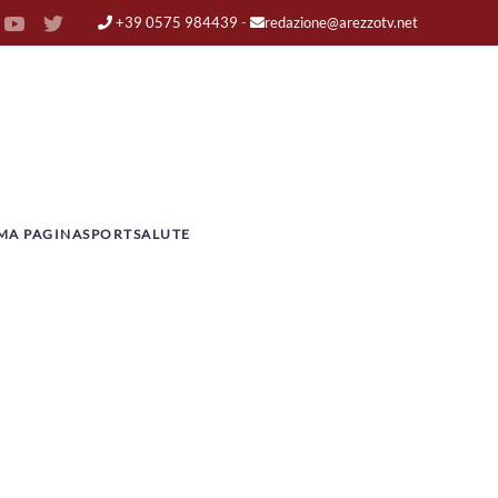
+39 0575 984439
-
redazione@arezzotv.net
MA PAGINA
SPORT
SALUTE