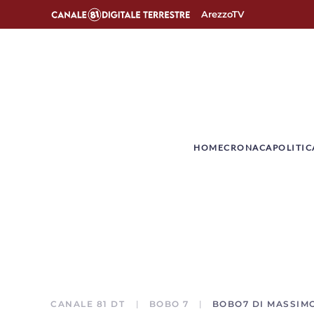
ArezzoTV
­HOME
CRONACA
POLITIC
CANALE 81 DT
BOBO 7
BOBO7 DI MASSIM