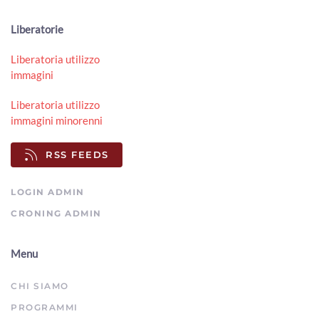
Oro, momento difficile. Boom di cassa integrazione
00:02:41 - Martedì, 17 Giugno 2025
Liberatorie
ArezzoTV
Liberatoria utilizzo
Oroarezzo 2025 chiude con una crescita di presenze
immagini
estere: + 9%
00:01:45 - Mercoledì, 14 Maggio 2025
Liberatoria utilizzo
ArezzoTV
immagini minorenni
Sta per iniziare Oroarezzo, Vannetti: "pronti ad accogliere
la grande fiera"
RSS FEEDS
00:01:52 - Mercoledì, 07 Maggio 2025
ArezzoTV
LOGIN ADMIN
CRONING ADMIN
Menu
CHI SIAMO
PROGRAMMI