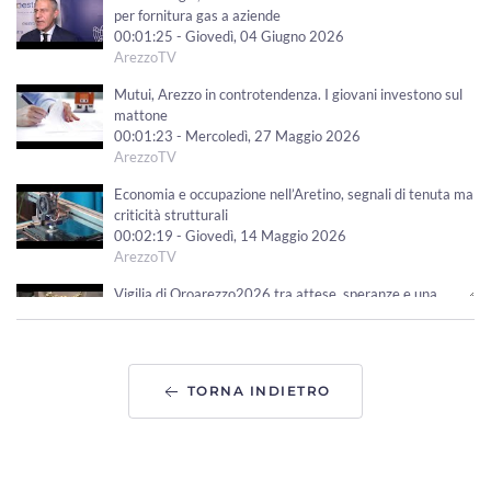
per fornitura gas a aziende
00:01:25 - Giovedì, 04 Giugno 2026
ArezzoTV
Mutui, Arezzo in controtendenza. I giovani investono sul
mattone
00:01:23 - Mercoledì, 27 Maggio 2026
ArezzoTV
Economia e occupazione nell’Aretino, segnali di tenuta ma
criticità strutturali
00:02:19 - Giovedì, 14 Maggio 2026
ArezzoTV
Vigilia di Oroarezzo2026 tra attese, speranze e una
tempesta perfetta da fronteggiare
00:01:14 - Venerdì, 08 Maggio 2026
ArezzoTV
TORNA INDIETRO
Oro arezzo 2026 ridisegnera' le nuove rotte del comparto
orafo aretino
00:01:28 - Giovedì, 30 Aprile 2026
ArezzoTV