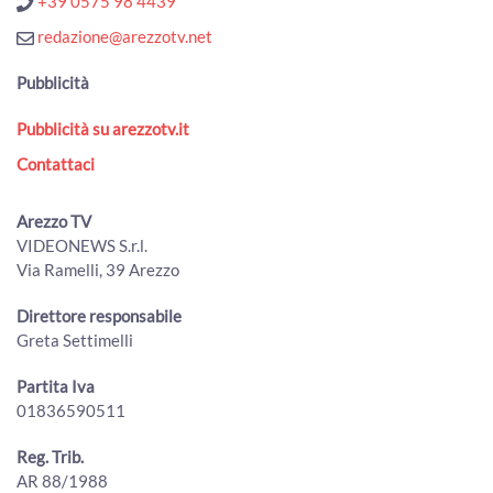
+39 0575 98 4439
Merci ferme a Dubai e prezzo dell'oro che sale, i timori del
comparto orafo aretino
redazione@arezzotv.net
00:02:38 - Martedì, 03 Marzo 2026
ArezzoTV
Pubblicità
Ipotesi tassa sull'oro da investimento, Giordini: “non
Pubblicità su arezzotv.it
inciderà sul distretto”
00:02:23 - Mercoledì, 19 Novembre 2025
Contattaci
ArezzoTV
Oltre 40 aziende aretine premiate alla 41° edizione del
Arezzo TV
Premio Fedeltà al Lavoro
VIDEONEWS S.r.l.
00:10:35 - Venerdì, 17 Ottobre 2025
Via Ramelli, 39 Arezzo
ArezzoTV
Confindustria Toscana Sud, prima presidente donna. E'
Direttore responsabile
Giordana Giordini
Greta Settimelli
00:03:16 - Giovedì, 18 Settembre 2025
ArezzoTV
Partita Iva
01836590511
Oreficeria aretina sotto pressione, l’incubo dazi USA e
l'imposta turca minacciano il settore
00:01:49 - Venerdì, 18 Luglio 2025
Reg. Trib.
ArezzoTV
AR 88/1988