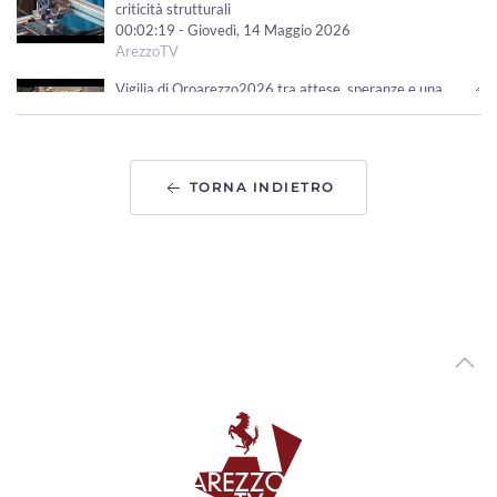
criticità strutturali
00:02:19 - Giovedì, 14 Maggio 2026
ArezzoTV
Vigilia di Oroarezzo2026 tra attese, speranze e una
tempesta perfetta da fronteggiare
00:01:14 - Venerdì, 08 Maggio 2026
ArezzoTV
TORNA INDIETRO
Oro arezzo 2026 ridisegnera' le nuove rotte del comparto
orafo aretino
00:01:28 - Giovedì, 30 Aprile 2026
ArezzoTV
Estra, approvato il bilancio 2025. Distribuiti dividendi per
oltre 14 milioni di euro
00:01:42 - Martedì, 28 Aprile 2026
ArezzoTV
Si avvicina Oroarezzo. Timori e prospettive di un settore
resiliente
00:01:50 - Lunedì, 27 Aprile 2026
ArezzoTV
Turismo, bene il 2025 nell'Aretino. Guasconi: "no a facili