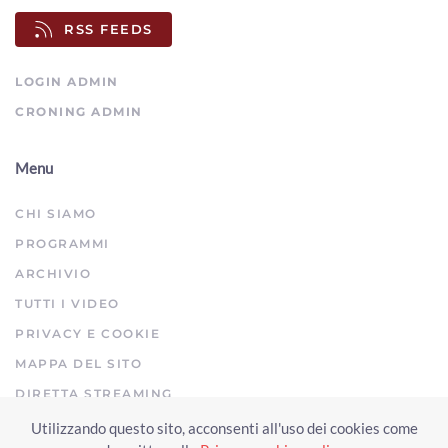
rate", l'allarme della First Cisl
RSS FEEDS
00:01:33 - Venerdì, 18 Aprile 2025
ArezzoTV
LOGIN ADMIN
CRONING ADMIN
Menu
CHI SIAMO
PROGRAMMI
ARCHIVIO
TUTTI I VIDEO
PRIVACY E COOKIE
MAPPA DEL SITO
DIRETTA STREAMING
Utilizzando questo sito, acconsenti all'uso dei cookies come
Copyright © 2023 Arezzo TV. Tutti i diritti riservati.