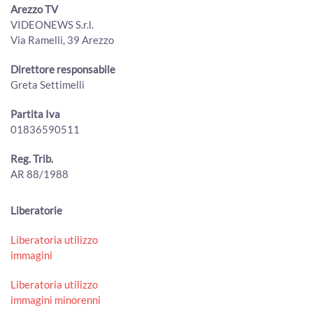
Oltre 40 aziende aretine premiate alla 41° edizione del
Arezzo TV
Premio Fedeltà al Lavoro
VIDEONEWS S.r.l.
00:10:35 - Venerdì, 17 Ottobre 2025
Via Ramelli, 39 Arezzo
ArezzoTV
Confindustria Toscana Sud, prima presidente donna. E'
Direttore responsabile
Giordana Giordini
Greta Settimelli
00:03:16 - Giovedì, 18 Settembre 2025
ArezzoTV
Partita Iva
01836590511
Oro, momento difficile. Boom di cassa integrazione
00:02:41 - Martedì, 17 Giugno 2025
ArezzoTV
Reg. Trib.
AR 88/1988
Oroarezzo 2025 chiude con una crescita di presenze
estere: + 9%
00:01:45 - Mercoledì, 14 Maggio 2025
Liberatorie
ArezzoTV
Liberatoria utilizzo
Sta per iniziare Oroarezzo, Vannetti: "pronti ad accogliere
immagini
la grande fiera"
00:01:52 - Mercoledì, 07 Maggio 2025
Liberatoria utilizzo
ArezzoTV
immagini minorenni
“Toscana seconda regione per crescita degli acquisti a