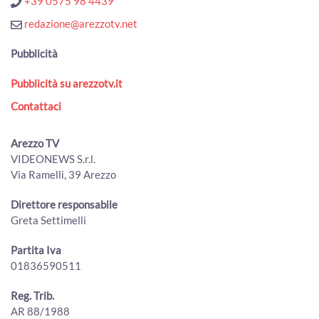
+39 0575 98 4439
ArezzoTv
redazione@arezzotv.net
Arezzo Wave Station - Puntata 5
00:32:58 - Giovedì, 09 Aprile 2020
Pubblicità
ArezzoTv
Pubblicità su arezzotv.it
Arezzo Wave Station - Puntata 4
00:24:14 - Mercoledì, 08 Aprile 2020
Contattaci
ArezzoTv
Arezzo Wave Station - Puntata 3
Arezzo TV
00:21:55 - Lunedì, 06 Aprile 2020
VIDEONEWS S.r.l.
ArezzoTv
Via Ramelli, 39 Arezzo
Arezzo Wave Station - Puntata 2
Direttore responsabile
00:27:14 - Domenica, 05 Aprile 2020
ArezzoTv
Greta Settimelli
Arezzo Wave Station - Puntata 1
Partita Iva
00:34:50 - Domenica, 05 Aprile 2020
01836590511
ArezzoTv
Reg. Trib.
AR 88/1988