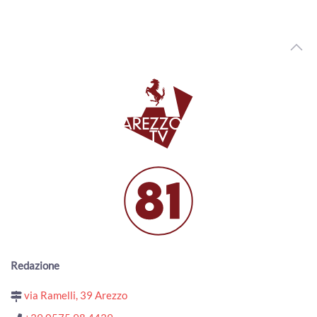
ArezzoTv
Arezzo Wave Station, puntata 11
00:28:31 - Martedì, 14 Aprile 2020
ArezzoTv
Arezzo Wave Station, puntata 10
00:29:44 - Lunedì, 13 Aprile 2020
ArezzoTv
Arezzo Wave Station, puntata 9
00:31:42 - Domenica, 12 Aprile 2020
ArezzoTv
Arezzo Wave Station - Puntata 8
00:35:05 - Sabato, 11 Aprile 2020
ArezzoTv
Arezzo Wave Station - Puntata 6
00:27:17 - Venerdì, 10 Aprile 2020
Redazione
ArezzoTv
via Ramelli, 39 Arezzo
Arezzo Wave Station - Puntata 7
00:27:19 - Venerdì, 10 Aprile 2020