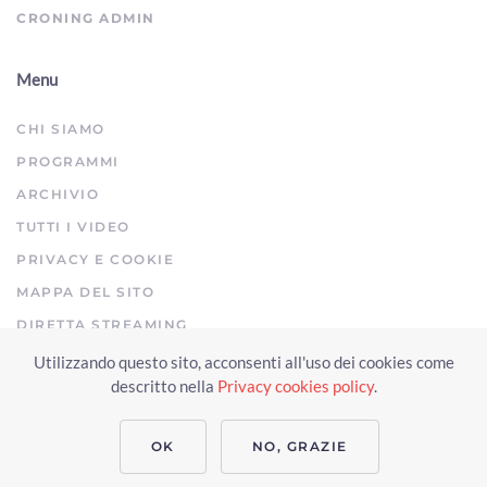
CRONING ADMIN
Menu
CHI SIAMO
PROGRAMMI
ARCHIVIO
TUTTI I VIDEO
PRIVACY E COOKIE
MAPPA DEL SITO
DIRETTA STREAMING
Utilizzando questo sito, acconsenti all'uso dei cookies come
Copyright © 2023 Arezzo TV. Tutti i diritti riservati.
descritto nella
Privacy cookies policy
.
Realizzato da Click & Fly Arezzo 2023
Soluzioni web video fotografia
drone
applicativo video yutub 2023 by clickandfly
OK
NO, GRAZIE