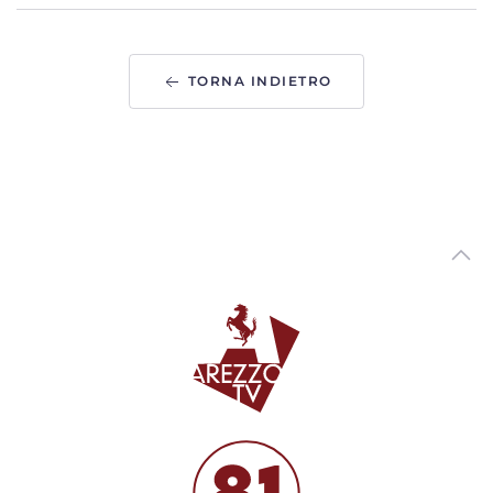
Bobo7 a cura di Massimo Gianni
00:04:51 - Sabato, 10 Dicembre 2022
ArezzoTv
TORNA INDIETRO
"Bobo7" a cura di Massimo Gianni.
00:05:25 - Venerdì, 02 Dicembre 2022
ArezzoTv
"Bobo7" a cura di Massimo Gianni
00:05:59 - Mercoledì, 23 Novembre 2022
ArezzoTv
"Bobo 7"
00:05:28 - Venerdì, 18 Novembre 2022
ArezzoTv
Bobo7 16 novembre
00:06:09 - Mercoledì, 16 Novembre 2022
ArezzoTv
Battifolle, molti residenti lamentano una cronica
mancanza di attenzione e manutenzione
00:12:14 - Giovedì, 06 Ottobre 2022
ArezzoTv