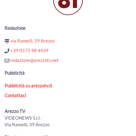
Matteo Camaiani Verdelli, il titolare del tabacchino ha
subito due spaccate
00:07:57 - Venerdì, 15 Luglio 2022
ArezzoTv
Redazione
Arezzo rischia di perdere due importanti murales, la
protesta dei cittadini
via Ramelli, 39 Arezzo
00:12:52 - Venerdì, 08 Luglio 2022
+39 0575 98 4439
ArezzoTv
redazione@arezzotv.net
Laghetto del Parco Pertini in condizioni pessime dal punto
di vista igienico sanitario
Pubblicità
00:01:12 - Venerdì, 01 Luglio 2022
ArezzoTv
Pubblicità su arezzotv.it
I prezzi del carburante alla pompa tornano a essere
Contattaci
proibitivi
00:13:26 - Martedì, 28 Giugno 2022
ArezzoTv
Arezzo TV
Siamo a Rigutino sulla SR 71: Auto che sfrecciano ben
VIDEONEWS S.r.l.
oltre il limite di velocità
Via Ramelli, 39 Arezzo
00:09:45 - Giovedì, 16 Giugno 2022
ArezzoTv