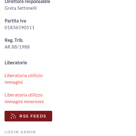
Direttore responsabile
Greta Settimelli
Oggi raccogliamo la protesta de consigliere comunale
Marco Donati:
00:05:56 - Venerdì, 10 Giugno 2022
Partita Iva
ArezzoTv
01836590511
Ad Arezzo esiste solo un bagno pubblico
Reg. Trib.
00:10:19 - Lunedì, 06 Giugno 2022
AR 88/1988
ArezzoTv
Bobo 7
Liberatorie
00:09:28 - Martedì, 24 Maggio 2022
ArezzoTv
Liberatoria utilizzo
immagini
Liberatoria utilizzo
immagini minorenni
RSS FEEDS
LOGIN ADMIN